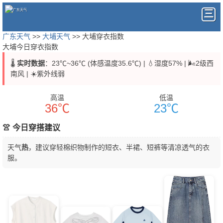
广东天气
>>
大埔天气
>> 大埔穿衣指数
大埔今日穿衣指数
🌡️
实时数据
：23℃~36℃ (体感温度35.6℃) | 💧湿度57% | 🌬️2级西
南风 | ☀️紫外线弱
高温
低温
36℃
23℃
👚 今日穿搭建议
天气
热
，建议穿轻棉织物制作的短衣、半裙、短裤等清凉透气的衣
服。