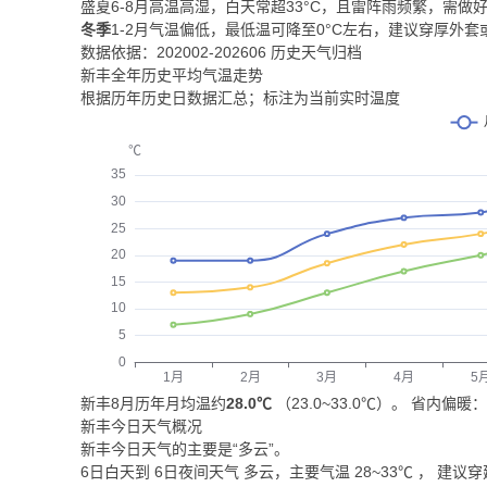
盛夏6-8月高温高湿，白天常超33°C，且雷阵雨频繁，需
冬季
1-2月气温偏低，最低温可降至0°C左右，建议穿厚外
数据依据：202002-202606 历史天气归档
新丰全年历史平均气温走势
根据历年历史日数据汇总；标注为当前实时温度
新丰8月历年月均温约
28.0℃
（23.0~33.0℃）。 省内偏暖
新丰今日天气概况
新丰今日天气的主要是“
多云
”。
6日白天
到
6日夜间
天气
多云
，主要气温
28
~
33
℃
， 建议穿