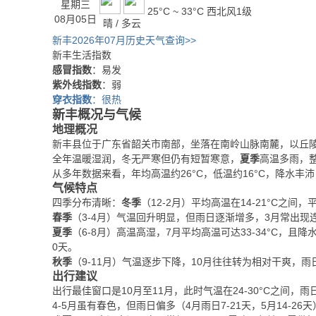
星期三
25°C ~ 33°C
西北风1级
08月05日
晴 / 多云
新丰2026年07月历史天气查询>>
新丰生活指数
感冒指数
：易发
紫外线指数
：弱
穿衣指数
：很热
新丰概况与气候
地理概况
新丰县位于广东省韶关市南部，坐落在南岭山脉南麓，以丘
全年温暖湿润，冬无严寒但仍有短暂寒意，
夏季
高温多雨，
从多年数据来看，年均高温约26°C，低温约16°C，降水丰
气候特点
四季分布清晰：
冬季
（12-2月）平均高温在14-21°C之间
春季
（3-4月）气温回升明显，但雨日逐渐增多，3月常出现
夏季
（6-8月）高温高湿，7月平均高温可达33-34°C，且降水
0天。
秋季
（9-11月）气温逐步下降，10月往往转为相对干爽，
出行建议
出行最佳窗口是10月至11月，此时气温在24-30°C之间，
4-5月虽有春色，但雨日偏多（4月雨日7-21天，5月14-2