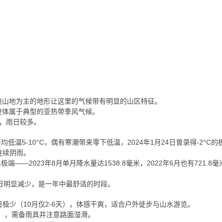
陵山地为主的地形让这里的气候带有明显的山区特征。
整体属于典型的亚热带季风气候。
沛，雨日较多。
，平均低温5-10°C，偶有寒潮带来零下低温，2024年1月24日曾录得-2°C
连续阴雨。
极端——2023年8月单月降水量达1538.8毫米，2022年6月也有721.
雨日明显减少，是一年中最舒适的时段。
雨日极少（10月仅2-6天），体感干爽，适合户外徒步与山水游览。
6天），需备雨具并注意路面湿滑。