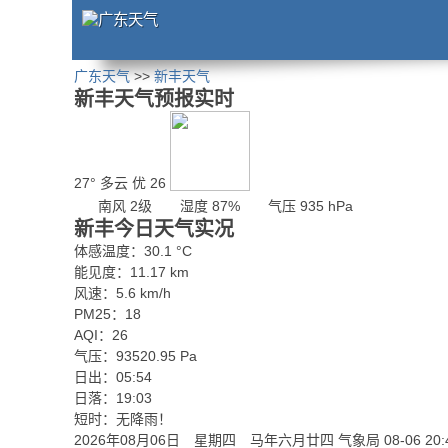
广东天气
>>
新丰天气
新丰天气预报实时
27°
多云
优 26
南风 2级
湿度 87%
气压 935 hPa
新丰今日天气实况
体感温度：30.1 °C
能见度：11.17 km
风速：5.6 km/h
PM25：18
AQI：26
气压：93520.95 Pa
日出：05:54
日落：19:03
短时：无降雨！
2026年08月06日 星期四 马年六月廿四
气象局 08-06 20