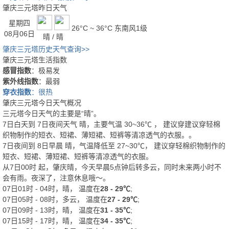
肇庆三元塔昨日天气
星期四
26°C ~ 36°C
东南风1级
08月06日
晴 / 晴
肇庆三元塔历史天气查询>>
肇庆三元塔生活指数
感冒指数
：极易发
紫外线指数
：最弱
穿衣指数
：很热
肇庆三元塔今日天气概况
三元塔今日天气的主要是“
晴
”。
7日白天
到
7日夜间
天气
晴
，主要气温
30
~
36
℃
， 建议穿
建议穿轻棉
织物制作的短衣、短裙、薄短裙、短裤等清凉透气的衣服。
。
7日夜间
到
8日早晨
晴
，气温降低至
27~30℃
，
建议穿轻棉织物制作的
短衣、短裙、薄短裙、短裤等清凉透气的衣服。
从
7日00时
起，肇庆晴，今天早晨5点钟后转多云，同时未来两小时不
会有雨。夜深了，注意休息哦～。
07日01时 - 04时，晴， 温度在
28 - 29℃
;
07日05时 - 08时，多云， 温度在
27 - 29℃
;
07日09时 - 13时，晴， 温度在
31 - 35℃
;
07日15时 - 17时，晴， 温度在
34 - 35℃
;