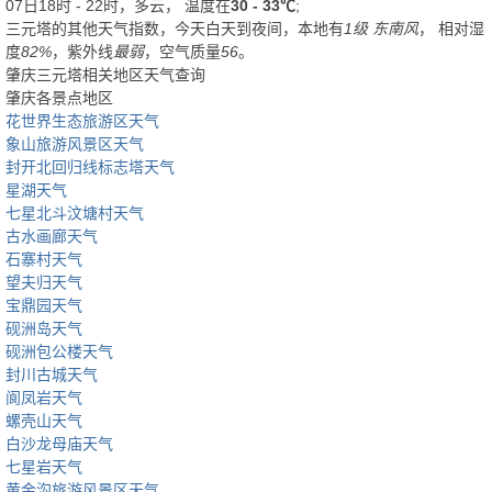
07日18时 - 22时，多云， 温度在
30 - 33℃
;
三元塔的其他天气指数，今天白天到夜间，本地有
1级 东南风
， 相对湿
度
82%
，紫外线
最弱
，空气质量
56
。
肇庆三元塔相关地区天气查询
肇庆各景点地区
花世界生态旅游区天气
象山旅游风景区天气
封开北回归线标志塔天气
星湖天气
七星北斗汶塘村天气
古水画廊天气
石寨村天气
望夫归天气
宝鼎园天气
砚洲岛天气
砚洲包公楼天气
封川古城天气
阆凤岩天气
螺壳山天气
白沙龙母庙天气
七星岩天气
黄金沟旅游风景区天气