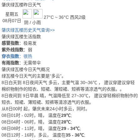
肇庆绿瓦楼昨日天气
星期五
27°C ~ 36°C
西风2级
08月07日
阴 / 小雨
肇庆绿瓦楼历史天气查询>>
肇庆绿瓦楼生活指数
感冒指数
：极易发
紫外线指数
：弱
穿衣指数
：很热
有雨指数
：无需带伞
肇庆绿瓦楼今日天气概况
绿瓦楼今日天气的主要是“
多云
”。
8日白天
到
8日夜间
天气
多云
，主要气温
30
~
36
℃
， 建议穿
建议穿轻
棉织物制作的短衣、短裙、薄短裙、短裤等清凉透气的衣服。
。
8日夜间
到
9日早晨
晴
，气温降低至
27~30℃
，
建议穿轻棉织物制作的
短衣、短裙、薄短裙、短裤等清凉透气的衣服。
从
8日00时
起，肇庆未来24小时多云，同时。
08日01时 - 02时，晴， 温度在
29℃
;
08日04时 - 06时，晴， 温度在
28℃
;
08日08时 - 11时，晴， 温度在
29 - 34℃
;
08日12时 - 16时，多云， 温度在
35 - 36℃
;