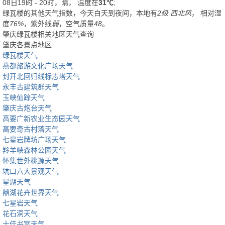
08日19时 - 20时，晴， 温度在
31℃
;
绿瓦楼的其他天气指数，今天白天到夜间，本地有
2级 西北风
， 相对湿
度
76%
，紫外线
弱
，空气质量
48
。
肇庆绿瓦楼相关地区天气查询
肇庆各景点地区
绿瓦楼天气
燕都旅游文化广场天气
封开北回归线标志塔天气
永丰古建筑群天气
玉峡仙踪天气
肇庆古炮台天气
高要广新农业生态园天气
高要奇古村落天气
七星岩牌坊广场天气
羚羊峡森林公园天气
怀集世外桃源天气
坑口六大景观天气
星湖天气
鼎湖花卉世界天气
七星岩天气
花石洞天气
士佳书室天气