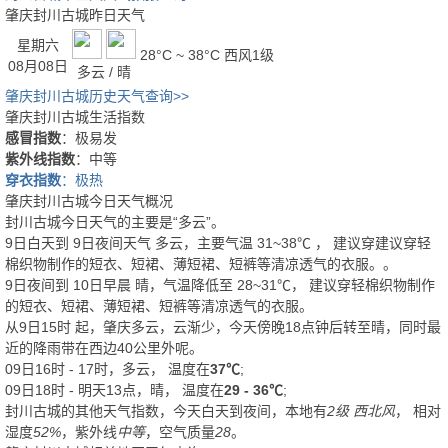
肇庆封川古城昨日天气
星期六
28°C ~ 38°C
西风1级
08月08日
多云 / 晴
肇庆封川古城历史天气查询>>
肇庆封川古城生活指数
感冒指数
：极易发
紫外线指数
：中等
穿衣指数
：极热
肇庆封川古城今日天气概况
封川古城今日天气的主要是“
多云
”。
9日白天
到
9日夜间
天气
多云
，主要气温
31
~
38
℃
， 建议穿
建议穿轻
棉织物制作的短衣、短裙、薄短裙、短裤等清凉透气的衣服。
。
9日夜间
到
10日早晨
晴
，气温降低至
28~31℃
，
建议穿轻棉织物制作
的短衣、短裙、薄短裙、短裤等清凉透气的衣服。
从
9日15时
起，肇庆多云，云渐少，今天傍晚18点钟后转至晴，同时最
近的降雨带在西边40公里外呢。
09日16时 - 17时，多云， 温度在
37℃
;
09日18时 - 明天13点，晴， 温度在
29 - 36℃
;
封川古城的其他天气指数，今天白天到夜间，本地有
2级 西北风
， 相对
湿度
52%
，紫外线
中等
，空气质量
28
。