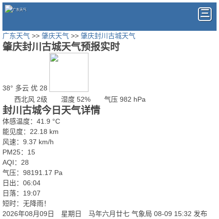
广东天气
>>
肇庆天气
>>
肇庆封川古城天气
肇庆封川古城天气预报实时
38°
多云
优 28
西北风 2级
湿度 52%
气压 982 hPa
封川古城今日天气详情
体感温度：41.9 °C
能见度：22.18 km
风速：9.37 km/h
PM25：15
AQI：28
气压：98191.17 Pa
日出：06:04
日落：19:07
短时：无降雨！
2026年08月09日 星期日 马年六月廿七
气象局 08-09 15:32 发布