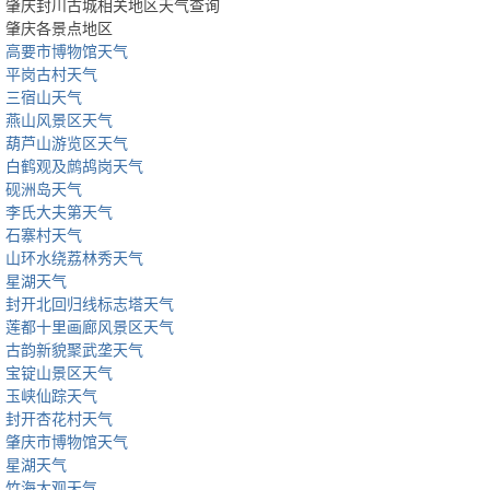
肇庆封川古城相关地区天气查询
肇庆各景点地区
高要市博物馆天气
平岗古村天气
三宿山天气
燕山风景区天气
葫芦山游览区天气
白鹤观及鹧鸪岗天气
砚洲岛天气
李氏大夫第天气
石寨村天气
山环水绕荔林秀天气
星湖天气
封开北回归线标志塔天气
莲都十里画廊风景区天气
古韵新貌聚武垄天气
宝锭山景区天气
玉峡仙踪天气
封开杏花村天气
肇庆市博物馆天气
星湖天气
竹海大观天气